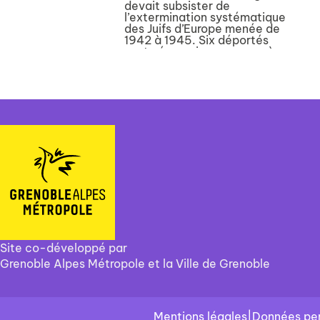
devait subsister de
l’extermination systématique
des Juifs d’Europe menée de
1942 à 1945. Six déportés
sont néanmoins parvenus à
photographier
clandestinement la vie dans
leur camp : Dachau,
Buchenwa...
Site co-développé par
Grenoble Alpes Métropole et la Ville de Grenoble
Mentions légales
|
Données per