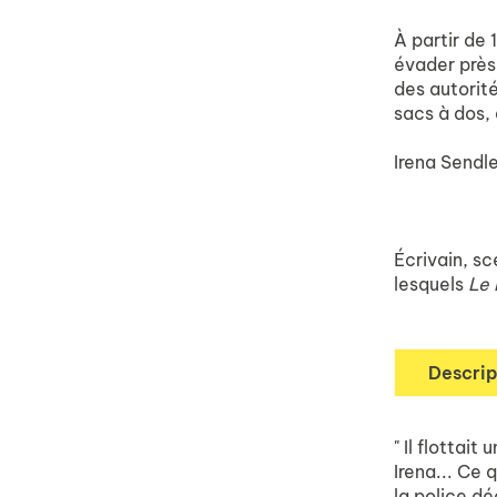
À partir de 
évader près 
des autorité
sacs à dos, 
Irena Sendle
Écrivain, sc
lesquels
Le 
Descrip
" Il flottai
Irena... Ce
la police dé