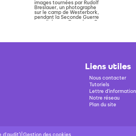
images tournées par Rudolf
Breslauer, un photographe
sur le camp de Westerbork,
pendant la Seconde Guerre
mondiale, aux Pays-bas. Ce
camp fut d'abord créé par
les autorités néerlandaises
afin de recuei...
Liens utiles
Nous contacter
Tutoriels
Lettre d'information
Notre réseau
Plan du site
 d'audit)
|
Gestion des cookies