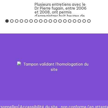
Plusieurs entretiens avec le
Dr Pierre fugain, entre 2006
et 2008, ont permis
d'enregistrer huit heures de
témoignages filmés,
désormais conservées au
musée de la résistance et de
la déportation de l'Isère. Ce
film, qui n'en rasse...
sonnelles
|
Accessibilité du site : non conforme (en attente