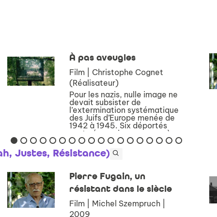
À pas aveugles
Film | Christophe Cognet
(Réalisateur)
Pour les nazis, nulle image ne
devait subsister de
l’extermination systématique
des Juifs d’Europe menée de
1942 à 1945. Six déportés
sont néanmoins parvenus à
photographier
clandestinement la vie dans
h, Justes, Résistance)
leur camp : Dachau,
Buchenwa...
Pierre Fugain, un
résistant dans le siècle
Film | Michel Szempruch |
2009