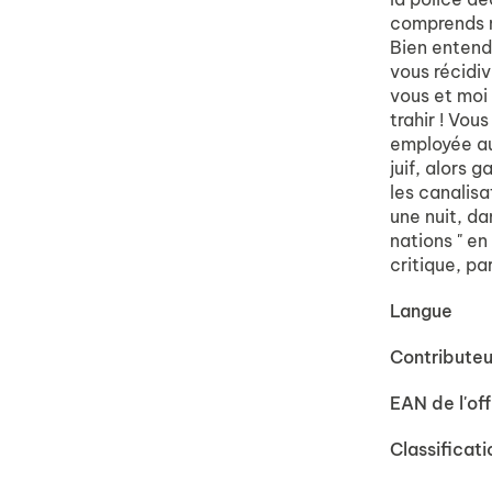
comprends ma
Bien entend
vous récidiv
vous et moi 
trahir ! Vou
employée au
juif, alors 
les canalisa
une nuit, da
nations " en
critique, pa
Langue
Contributeu
EAN de l'off
Classificati