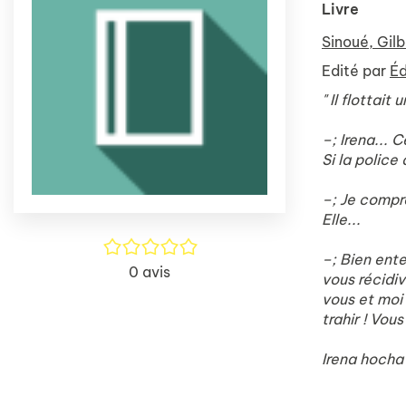
Livre
Sinoué, Gilb
Edité par
Éd
" Il flottai
–; Irena...
Si la police
–; Je compre
Elle...
/5
–; Bien ent
0
avis
vous récidiv
vous et moi 
trahir ! Vous
Irena hocha 