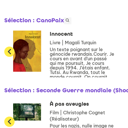
Sélection
: CanoPaix
Innocent
Livre | Magali Turquin
Un texte poignant sur le
génocide rwandais.Courir. Je
cours en avant d’un passé
qui me poursuit. Je cours
depuis 1994. J’étais enfant.
Tutsi. Au Rwanda, tout le
monde courait. On courait,
on tombait, on se cachait.
Hutus contre Tu...
Sélection
: Seconde Guerre mondiale (Shoa
À pas aveugles
Film | Christophe Cognet
(Réalisateur)
Pour les nazis, nulle image ne