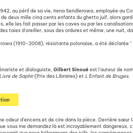
1942, au péril de sa vie, Irena Sendlerowa, employée au Com
de deux mille cinq cents enfants du ghetto juif, alors gardé
s, elle les fait passer par les caves ou par les canalisatio
des taies d'oreiller, sous des ordures et même, une nuit, da
rowa (1910-2008), résistante polonaise, a été déclarée " J
énariste et dialoguiste,
Gilbert Sinoué
est l'auteur de no
Livre de Saphir
(Prix des Libraires) et
L'Enfant de Bruges
.
tion
t une odeur d'encens et de cire dans la pièce. Derrière sœur 
 que vous me demandez là est incroyablement dangereux, ca
couvrait que nous hébergeons des juifs, les conséquences 