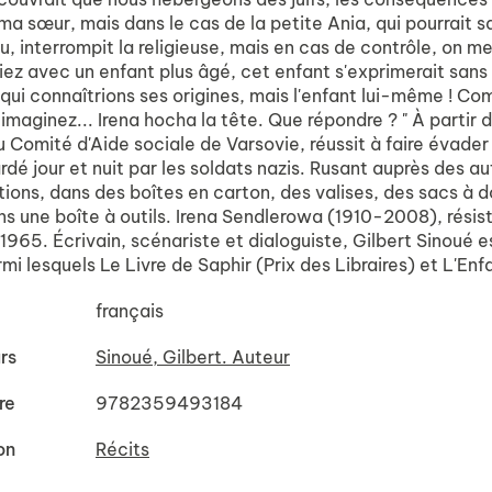
 sœur, mais dans le cas de la petite Ania, qui pourrait savo
u, interrompit la religieuse, mais en cas de contrôle, on 
iez avec un enfant plus âgé, cet enfant s'exprimerait sans
qui connaîtrions ses origines, mais l'enfant lui-même ! C
s imaginez... Irena hocha la tête. Que répondre ? " À partir 
 Comité d'Aide sociale de Varsovie, réussit à faire évader
gardé jour et nuit par les soldats nazis. Rusant auprès des au
tions, dans des boîtes en carton, des valises, des sacs à d
ns une boîte à outils. Irena Sendlerowa (1910-2008), résis
 1965. Écrivain, scénariste et dialoguiste, Gilbert Sinoué 
rmi lesquels Le Livre de Saphir (Prix des Libraires) et L'En
français
rs
Sinoué, Gilbert. Auteur
re
9782359493184
on
Récits