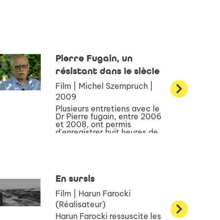
Pierre Fugain, un
résistant dans le siècle
Film | Michel Szempruch |
2009
Plusieurs entretiens avec le
Dr Pierre fugain, entre 2006
et 2008, ont permis
d'enregistrer huit heures de
témoignages filmés,
désormais conservées au
musée de la résistance et de
la déportation de l'Isère. Ce
film, qui n'en rasse...
En sursis
Film | Harun Farocki
(Réalisateur)
Harun Farocki ressuscite les