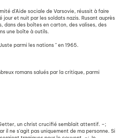
ité d'Aide sociale de Varsovie, réussit à faire
 jour et nuit par les soldats nazis. Rusant auprès
ns, dans des boîtes en carton, des valises, des
ns une boîte à outils.
uste parmi les nations " en 1965.
mbreux romans salués par la critique, parmi
Getter, un christ crucifié semblait attentif. –;
r il ne s'agit pas uniquement de ma personne. Si
seraient tragiques pour le couvent. –; Je