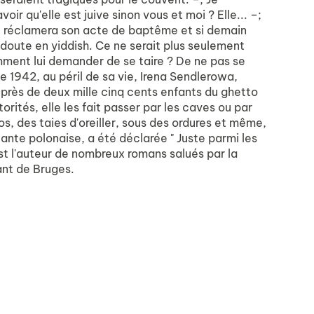
ir qu'elle est juive sinon vous et moi ? Elle... –;
me réclamera son acte de baptême et si demain
 doute en yiddish. Ce ne serait plus seulement
omment lui demander de se taire ? De ne pas se
de 1942, au péril de sa vie, Irena Sendlerowa,
 près de deux mille cinq cents enfants du ghetto
torités, elle les fait passer par les caves ou par
os, des taies d'oreiller, sous des ordures et même,
tante polonaise, a été déclarée " Juste parmi les
est l'auteur de nombreux romans salués par la
fant de Bruges.