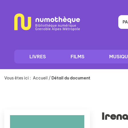
Aller
Aller
Aller
au
au
à
menu
contenu
la
recherche
PA
LIVRES
FILMS
MUSIQU
Vous êtes ici :
Accueil
/
Détail du document
Irena