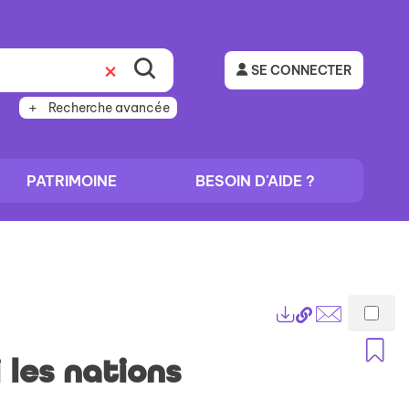
SE CONNECTER
Recherche avancée
PATRIMOINE
BESOIN D'AIDE ?
Lien
Exports
permanent
Envoyer
A
(Nouvelle
par
les nations
fenêtre)
mail