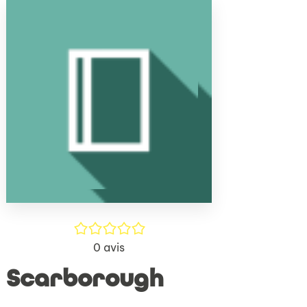
(Nouve
par
fenêtr
mail
/5
0
avis
Scarborough