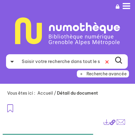
Aller
Aller
Aller
au
au
à
menu
contenu
la
recherche
Recherche avancée
Vous êtes ici :
Accueil
/
Détail du document
Ajouter aux favoris
Lien
Exports
perma
Envo