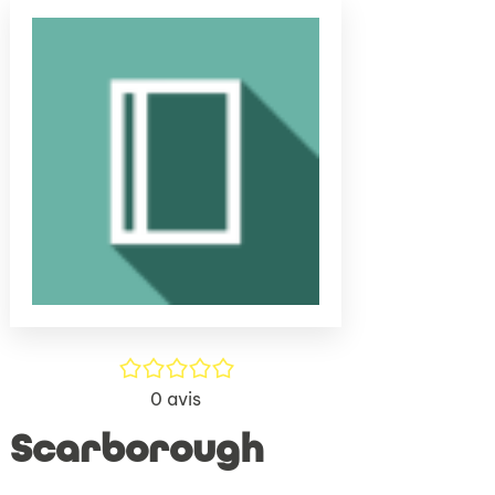
(Nouve
par
fenêtr
mail
/5
0
avis
Scarborough