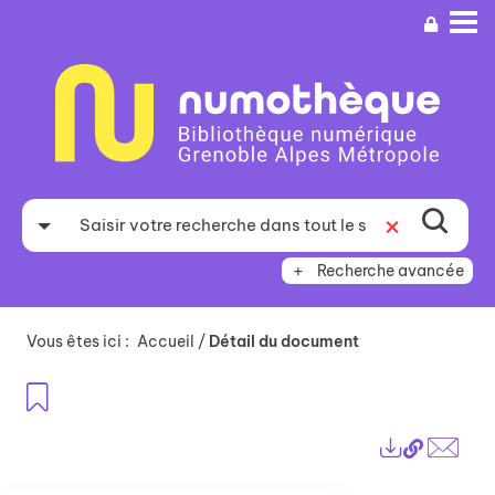
Aller
Aller
Aller
au
au
à
menu
contenu
la
recherche
Recherche avancée
Vous êtes ici :
Accueil
/
Détail du document
Ajouter aux favoris
Lien
Exports
perma
Envo