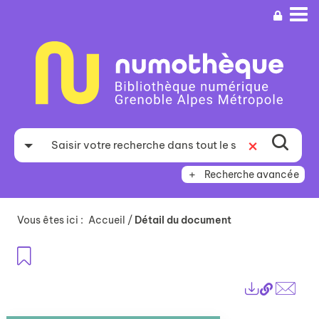
Aller
Aller
Aller
au
au
à
menu
contenu
la
recherche
Recherche avancée
Vous êtes ici :
Accueil
/
Détail du document
Ajouter aux favoris
Lien
Exports
perma
Envo