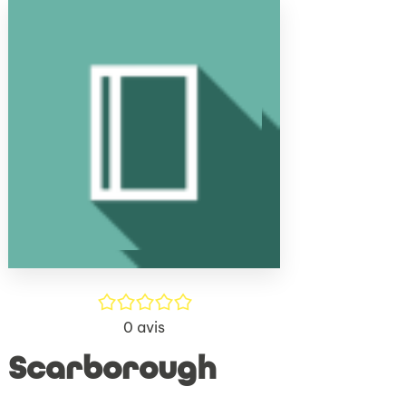
(Nouve
par
fenêtr
mail
/5
0
avis
Scarborough