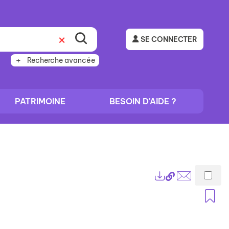
SE CONNECTER
Recherche avancée
PATRIMOINE
BESOIN D'AIDE ?
Lien
Exports
permanent
Envoyer
A
(Nouvelle
par
fenêtre)
mail