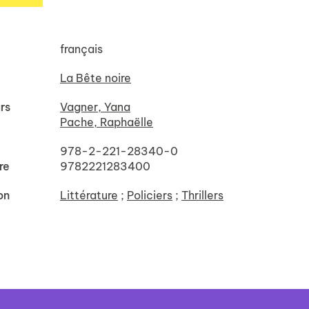
français
La Bête noire
rs
Vagner, Yana
Pache, Raphaëlle
978-2-221-28340-0
re
9782221283400
on
Littérature
;
Policiers
;
Thrillers