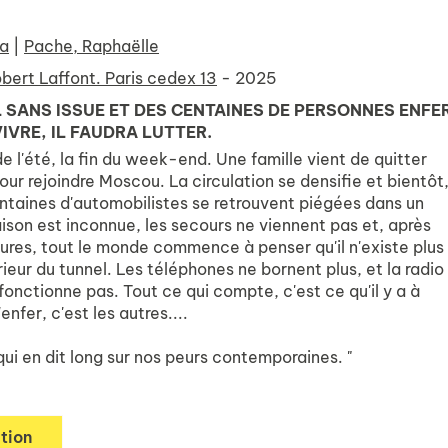
na
|
Pache, Raphaëlle
bert Laffont. Paris cedex 13
- 2025
 SANS ISSUE ET DES CENTAINES DE PERSONNES ENFE
IVRE, IL FAUDRA LUTTER.
 de l'été, la fin du week-end. Une famille vient de quitter
ur rejoindre Moscou. La circulation se densifie et bientôt
entaines d'automobilistes se retrouvent piégées dans un
aison est inconnue, les secours ne viennent pas et, après
ures, tout le monde commence à penser qu'il n'existe plus
érieur du tunnel. Les téléphones ne bornent plus, et la radio
 fonctionne pas. Tout ce qui compte, c'est ce qu'il y a à
L'enfer, c'est les autres....
r qui en dit long sur nos peurs contemporaines. "
tion