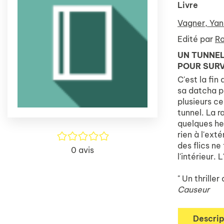
Livre
Vagner, Ya
Edité par
Ro
UN TUNNEL
POUR SURV
C'est la fin
sa datcha po
plusieurs c
tunnel. La r
quelques he
rien à l'ext
/5
des flics ne
0
avis
l'intérieur. 
" Un thrille
Causeur
Descrip