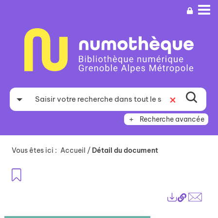
Aller
Aller
Aller
au
au
à
menu
contenu
la
recherche
Recherche avancée
Vous êtes ici :
Accueil
/
Détail du document
Ajouter aux favoris
Lien
Exports
perma
Envo