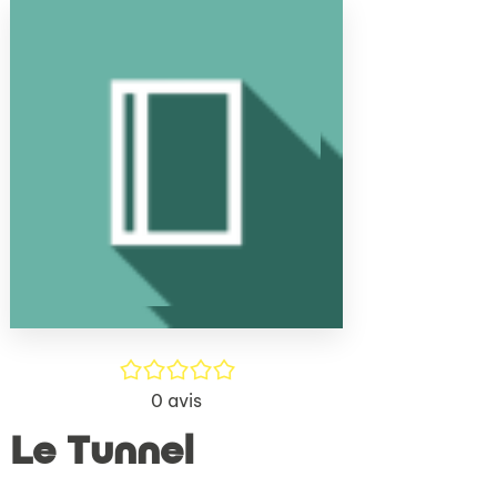
(Nouve
par
fenêtr
mail
/5
0
avis
Le Tunnel