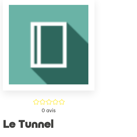
(Nouve
par
fenêtr
mail
/5
0
avis
Le Tunnel