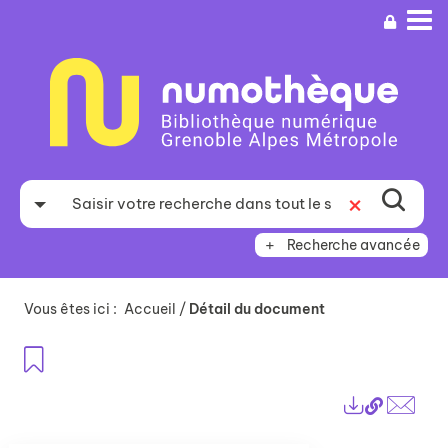
Aller
Aller
Aller
au
au
à
menu
contenu
la
recherche
Recherche avancée
Vous êtes ici :
Accueil
/
Détail du document
Ajouter aux favoris
Lien
Exports
perma
Envo