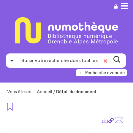
Aller
Aller
Aller
au
au
à
menu
contenu
la
recherche
Recherche avancée
Vous êtes ici :
Accueil
/
Détail du document
Ajouter aux favoris
Lien
Exports
perma
Envo