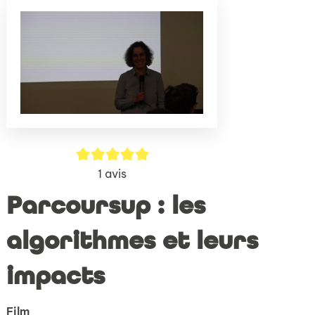
(Nouve
par
fenêtr
mail
5/5
1
avis
Parcoursup : les
algorithmes et leurs
impacts
Film