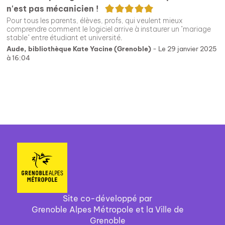
5/5
n'est pas mécanicien !
Pour tous les parents, élèves, profs, qui veulent mieux
comprendre comment le logiciel arrive à instaurer un "mariage
stable" entre étudiant et université.
Aude, bibliothèque Kate Yacine (Grenoble)
- Le 29 janvier 2025
à 16:04
Site co-développé par
Grenoble Alpes Métropole et la Ville de
Grenoble