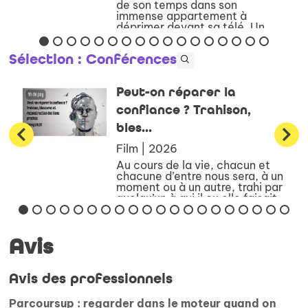
de son temps dans son
immense appartement à
déprimer devant sa télé. Un
beau jour, Manuela, une jeune
...
Sélection
: Conférences
Peut-on réparer la
confiance ? Trahison,
bles...
Film | 2026
Au cours de la vie, chacun et
chacune d’entre nous sera, à un
moment ou à un autre, trahi par
quelqu’un à qui il ou elle faisait
confiance – et si l’on est
parfaitement honnête, il faut
bien admettre qu’on trahira
Avis
aussi nous-mê...
Avis des professionnels
Parcoursup : regarder dans le moteur quand on