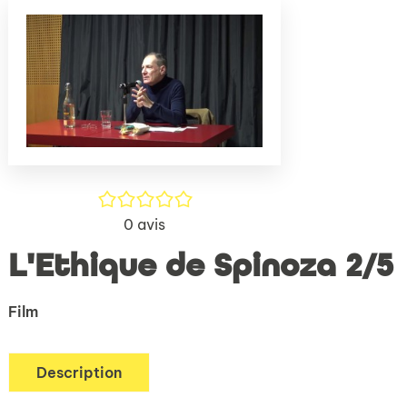
(Nouve
par
fenêtr
mail
/5
0
avis
L'Ethique de Spinoza 2/5
Film
Description