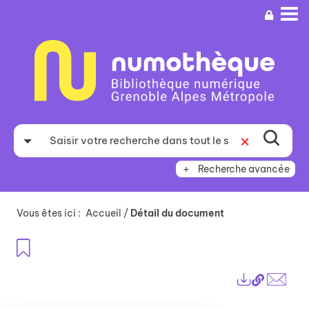
Aller
Aller
Aller
au
au
à
menu
contenu
la
recherche
Recherche avancée
Vous êtes ici :
Accueil
/
Détail du document
Ajouter aux favoris
Lien
Exports
perma
Envo