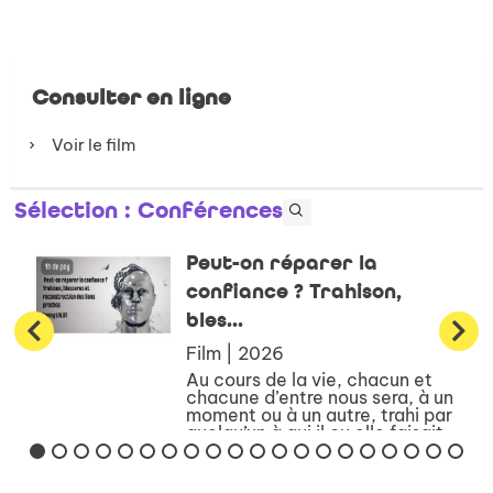
Consulter en ligne
Voir le film
Sélection
: Conférences
Peut-on réparer la
confiance ? Trahison,
bles...
Film | 2026
Au cours de la vie, chacun et
chacune d’entre nous sera, à un
moment ou à un autre, trahi par
quelqu’un à qui il ou elle faisait
confiance – et si l’on est
parfaitement honnête, il faut
bien admettre qu’on trahira