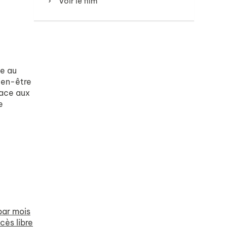
Voir le film
e au
bien-être
face aux
e
par mois
cès libre