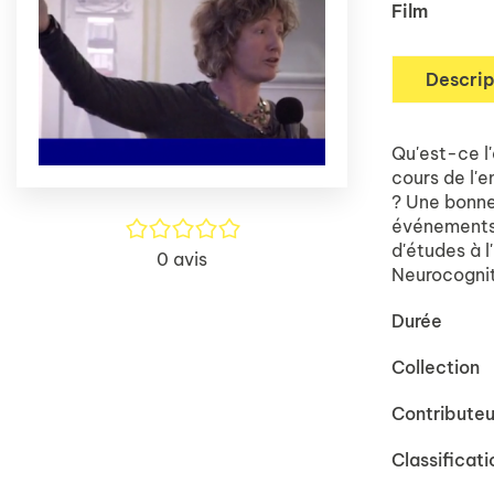
Film
Descrip
Qu'est-ce l
cours de l'e
? Une bonne
événements,
/5
d'études à l
0
avis
Neurocognit
Durée
Collection
Contributeu
Classificati