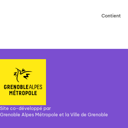
Contient
Site co-développé par
Grenoble Alpes Métropole et la Ville de Grenoble