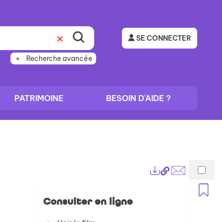
SE CONNECTER
Recherche avancée
PATRIMOINE
BESOIN D'AIDE ?
Lien
Exports
permanent
Envoyer
A
(Nouvelle
par
Consulter en ligne
fenêtre)
mail