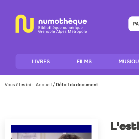
Aller
Aller
Aller
au
au
à
menu
contenu
la
recherche
PA
LIVRES
FILMS
MUSIQU
Vous êtes ici :
Accueil
/
Détail du document
L'est