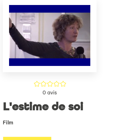
(Nouve
par
fenêtr
mail
/5
0
avis
L'estime de soi
Film