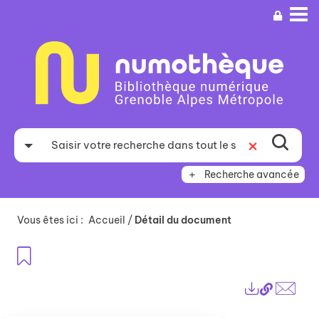
Aller
Aller
Aller
au
au
à
menu
contenu
la
recherche
Recherche avancée
Vous êtes ici :
Accueil
/
Détail du document
Ajouter aux favoris
Lien
Exports
perma
Envo