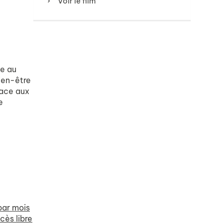
Voir le film
e au
bien-être
face aux
e
par mois
cès libre