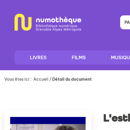
Aller
Aller
Aller
au
au
à
menu
contenu
la
recherche
PA
LIVRES
FILMS
MUSIQU
Vous êtes ici :
Accueil
/
Détail du document
L'est