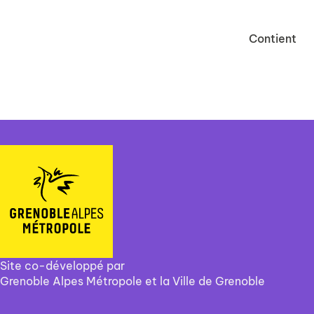
Contient
Site co-développé par
Grenoble Alpes Métropole et la Ville de Grenoble