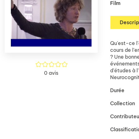
Film
Descrip
Qu'est-ce l
cours de l'e
? Une bonne
événements,
/5
d'études à l
0
avis
Neurocognit
Durée
Collection
Contributeu
Classificati