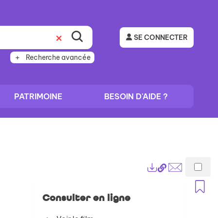
SE CONNECTER
Recherche avancée
PATRIMOINE
BESOIN D'AIDE ?
Lien
Exports
permanent
Envoyer
A
(Nouvelle
par
Consulter en ligne
fenêtre)
mail