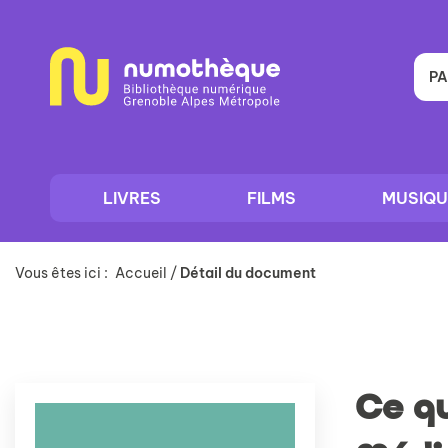
Aller
Aller
Aller
au
au
à
menu
contenu
la
recherche
PA
LIVRES
FILMS
MUSIQU
Vous êtes ici :
Accueil
/
Détail du document
Ce qu