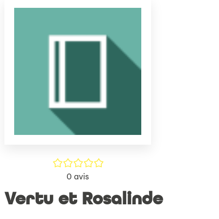
(Nouve
par
fenêtr
mail
/5
0
avis
Vertu et Rosalinde