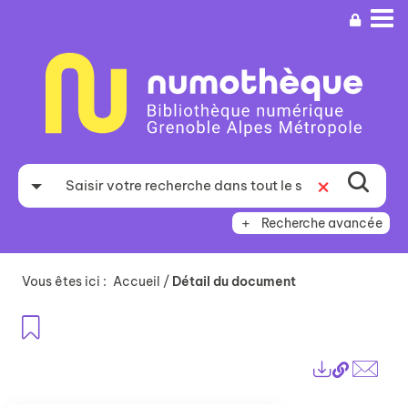
Aller
Aller
Aller
au
au
à
menu
contenu
la
recherche
Recherche avancée
Vous êtes ici :
Accueil
/
Détail du document
Ajouter aux favoris
Lien
Exports
perma
Envo