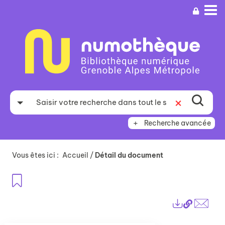
Aller
Aller
Aller
au
au
à
menu
contenu
la
recherche
Recherche avancée
Vous êtes ici :
Accueil
/
Détail du document
Ajouter aux favoris
Lien
Exports
perma
Envo