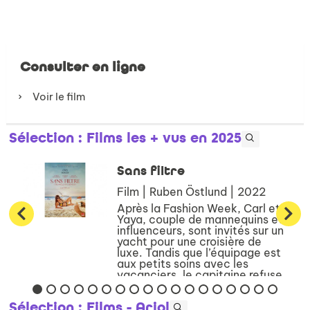
Consulter en ligne
Voir le film
Sélection
: Films les + vus en 2025
Sans filtre
Film | Ruben Östlund | 2022
Après la Fashion Week, Carl et
Yaya, couple de mannequins et
influenceurs, sont invités sur un
yacht pour une croisière de
luxe. Tandis que l’équipage est
aux petits soins avec les
vacanciers, le capitaine refuse
de sortir de sa c...
Sélection
: Films - Ariol