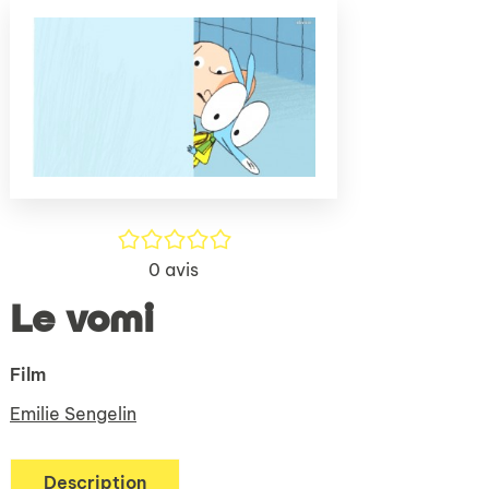
(Nouve
par
fenêtr
mail
/5
0
avis
Le vomi
Film
Emilie Sengelin
Description