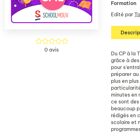
Formation
Edité par
To
Descrip
/5
0
avis
Du CP à la 
grâce à des 
pour s'entra
préparer au
plus en plus
particularit
minutes en 
ce sont des 
beaucoup pl
rédigés en c
scolaire et
programmes 