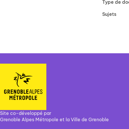
Type de d
Sujets
Site co-développé par
Grenoble Alpes Métropole et la Ville de Grenoble