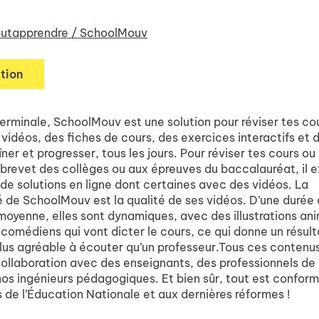
utapprendre / SchoolMouv
tion
Terminale, SchoolMouv est une solution pour réviser tes co
vidéos, des fiches de cours, des exercices interactifs et 
îner et progresser, tous les jours. Pour réviser tes cours ou
 brevet des collèges ou aux épreuves du baccalauréat, il e
 de solutions en ligne dont certaines avec des vidéos. La
é de SchoolMouv est la qualité de ses vidéos. D’une durée
moyenne, elles sont dynamiques, avec des illustrations an
comédiens qui vont dicter le cours, ce qui donne un résult
us agréable à écouter qu’un professeur.Tous ces contenu
ollaboration avec des enseignants, des professionnels de l
 nos ingénieurs pédagogiques. Et bien sûr, tout est confor
de l’Éducation Nationale et aux dernières réformes !