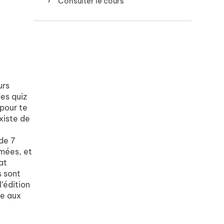
Consulter le cours
urs
des quiz
 pour te
xiste de
 de 7
imées, et
at
s sont
’édition
me aux