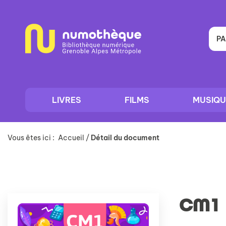
Aller
Aller
Aller
au
au
à
menu
contenu
la
recherche
PA
LIVRES
FILMS
MUSIQU
Vous êtes ici :
Accueil
/
Détail du document
CM1 