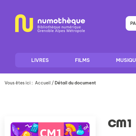
Aller
Aller
Aller
au
au
à
menu
contenu
la
recherche
PA
LIVRES
FILMS
MUSIQU
Vous êtes ici :
Accueil
/
Détail du document
CM1 