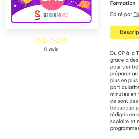
Formation
Edité par
To
Descrip
/5
0
avis
Du CP à la 
grâce à des 
pour s'entra
préparer au
plus en plus
particularit
minutes en 
ce sont des 
beaucoup pl
rédigés en c
scolaire et
programmes 