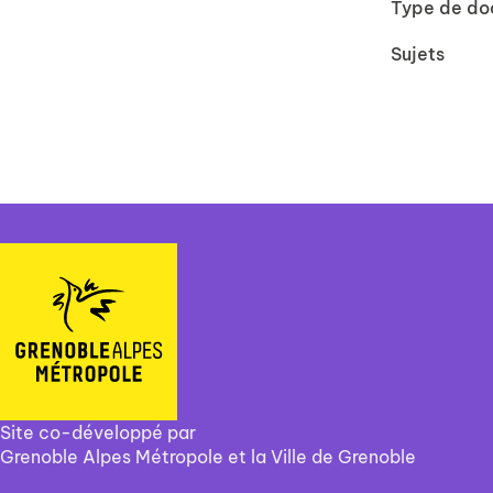
Type de d
Sujets
Site co-développé par
Grenoble Alpes Métropole et la Ville de Grenoble