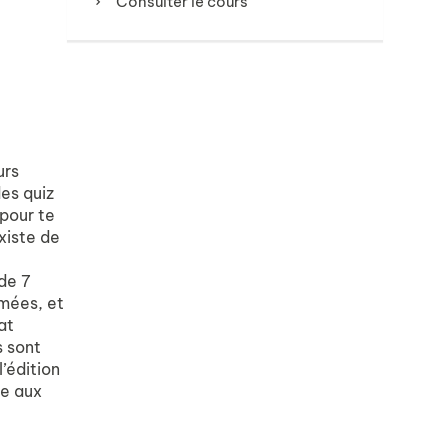
Consulter le cours
urs
des quiz
 pour te
xiste de
 de 7
imées, et
at
s sont
’édition
me aux