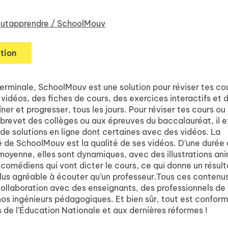
utapprendre / SchoolMouv
tion
Terminale, SchoolMouv est une solution pour réviser tes co
vidéos, des fiches de cours, des exercices interactifs et 
îner et progresser, tous les jours. Pour réviser tes cours ou
 brevet des collèges ou aux épreuves du baccalauréat, il e
 de solutions en ligne dont certaines avec des vidéos. La
é de SchoolMouv est la qualité de ses vidéos. D’une durée
moyenne, elles sont dynamiques, avec des illustrations an
comédiens qui vont dicter le cours, ce qui donne un résult
us agréable à écouter qu’un professeur.Tous ces contenu
ollaboration avec des enseignants, des professionnels de l
 nos ingénieurs pédagogiques. Et bien sûr, tout est confor
de l’Éducation Nationale et aux dernières réformes !