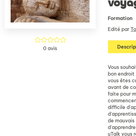
voya
Formation
Edité par
To
/5
Descrip
0
avis
Vous souhai
bon endroit 
vous êtes cu
avant de co
faite pour m
commencer l
difficile d
d'apprentiss
de mauvais 
d'apprendre 
uTalk vous 