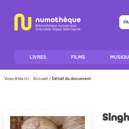
Aller
Aller
Aller
au
au
à
menu
contenu
la
recherche
PA
LIVRES
FILMS
MUSIQU
Vous êtes ici :
Accueil
/
Détail du document
Singh