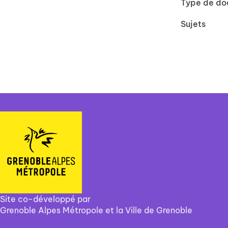
Type de d
Sujets
Site co-développé par
Grenoble Alpes Métropole et la Ville de Grenoble