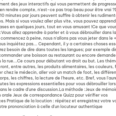
ment des jeux interactifs qui vous permettent de progress
n rendre compte, n'est-ce pas trop beau pour être vrai 
0 minutes par jours peuvent suffire à obtenir les rudiment
s. Mais si vous voulez aller plus vite, vous pouvez apprend
bases en quelques jours, tout en vous amusant !Ce que vous
Vous allez apprendre à parler et à vous débrouiller dans l
s commencez à peine, nous n'allons pas vous jeter dans le 
ous inquiétez pas... Cependant, il y a certaines choses ess
rez besoin de dire dans toutes les langues; par exemple di
 commander une boisson au restaurant ou encore demande
 la rue...Ce cours pour débutant va droit au but. Les thé
ont, entre autres, les produits alimentaires, les couleurs, f
er chez le médecin, aller voir un match de foot, les différe
rps, les chiffres, la lecture de l'heure, etc. Bref, vous l'aur
utes les expressions essentielles pour vous débrouiller lors
ans le cadre d'une discussion.La méthode :Jeux de mémoi
n orale Jeux de correspondance Quizz pour vérifier vos
s Pratique de la locution : répétez et enregistrez votre v
tre prononciation à celle d'un locuteur authentique