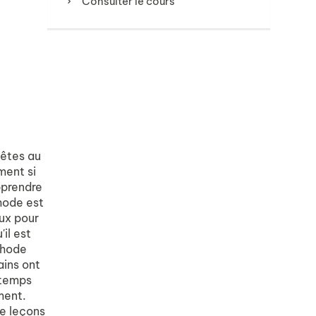
Consulter le cours
 êtes au
ment si
pprendre
hode est
aux pour
il est
thode
ains ont
 temps
ment.
de leçons