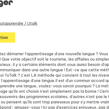
ger
utapprendre / Utalk
tion
tez démarrer l'apprentissage d'une nouvelle langue ? Vous
! Que votre objectif soit le tourisme, les affaires ou simple
rieux, il y a certains éléments dont vous aurez besoin d'a
mmuniquer dans une autre langue ! Est-ce que cette mét
oi ?uTalk ? c'est LA méthode qui convient à tout les nive
'apprentissage d'une langue.Il est d'un commun accord qu'
'apprendre une langue, voulez-vous savoir pourquoi ? La mé
age qu'ils ont choisis n'est simplement pas la bonne ! Cert
souvenirs des programmes scolaires, d'autres n'ont pas le
ou pensent qu'ils sont trop paresseux pour s'y mettre vrai
répond : amusez-vous ! Ici pas d'exercices ennuyeux, pas 