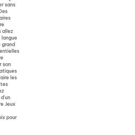
er sans
?Des
aires
re
 allez
a langue
« grand
entielles
re
r son
matiques
aire les
ntes
ez
 d'un
re Jeux
oix pour