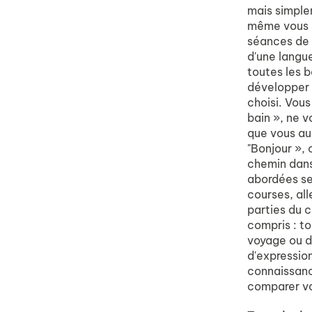
mais simple
même vous e
séances de 1
d'une langue
toutes les 
développer :
choisi. Vou
bain », ne v
que vous au
"Bonjour »,
chemin dans
abordées ser
courses, all
parties du co
compris : to
voyage ou d
d'expressio
connaissance
comparer vo