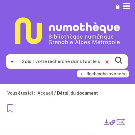
Aller
Aller
Aller
au
au
à
menu
contenu
la
recherche
Recherche avancée
Vous êtes ici :
Accueil
/
Détail du document
Ajouter aux favoris
Lien
Exports
perma
Envo