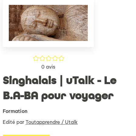
(Nouve
par
fenêtr
mail
/5
0
avis
Singhalais | uTalk - Le
B.A-BA pour voyager
Formation
Edité par
Toutapprendre / Utalk