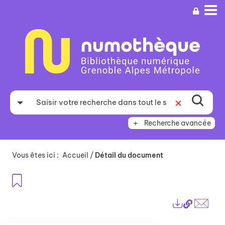
Aller
Aller
Aller
au
au
à
menu
contenu
la
recherche
Recherche avancée
Vous êtes ici :
Accueil
/
Détail du document
Ajouter aux favoris
Lien
Exports
perma
Envo