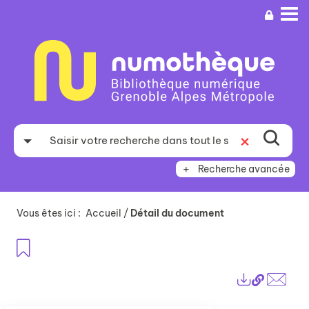
Aller
Aller
Aller
au
au
à
menu
contenu
la
recherche
Recherche avancée
Vous êtes ici :
Accueil
/
Détail du document
Ajouter aux favoris
Lien
Exports
perma
Envo