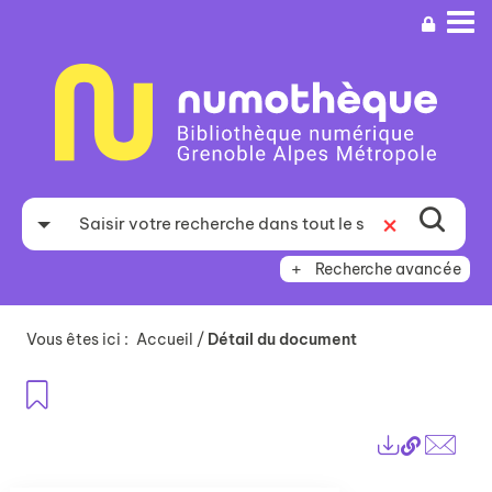
Aller
Aller
Aller
au
au
à
menu
contenu
la
recherche
Recherche avancée
Vous êtes ici :
Accueil
/
Détail du document
Ajouter aux favoris
Lien
Exports
perma
Envo