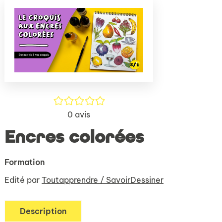
(Nouve
par
fenêtr
mail
/5
0
avis
Encres colorées
Formation
Edité par
Toutapprendre / SavoirDessiner
Description