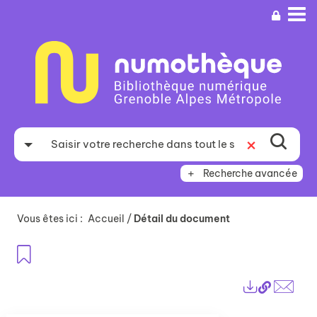
Aller
Aller
Aller
au
au
à
menu
contenu
la
recherche
Recherche avancée
Vous êtes ici :
Accueil
/
Détail du document
Ajouter aux favoris
Lien
Exports
perma
Envo