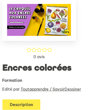
(Nouve
par
fenêtr
mail
/5
0
avis
Encres colorées
Formation
Edité par
Toutapprendre / SavoirDessiner
Description