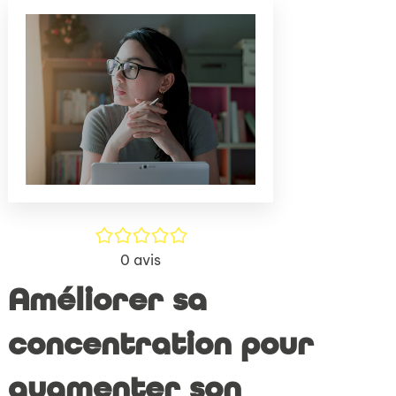
(Nouve
par
fenêtr
mail
/5
0
avis
Améliorer sa
concentration pour
augmenter son