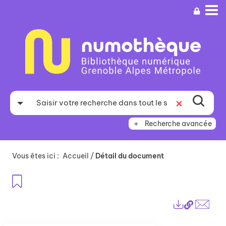
Aller
Aller
Aller
au
au
à
menu
contenu
la
recherche
Recherche avancée
Vous êtes ici :
Accueil
/
Détail du document
Ajouter aux favoris
Lien
Exports
perma
Envo