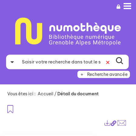
Aller
Aller
Aller
au
au
à
menu
contenu
la
recherche
Recherche avancée
Vous êtes ici :
Accueil
/
Détail du document
Ajouter aux favoris
Lien
Exports
perma
Envo