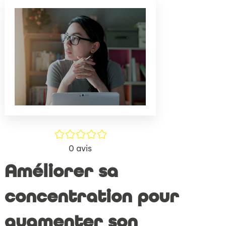
(Nouve
par
fenêtr
mail
/5
0
avis
Améliorer sa
concentration pour
augmenter son