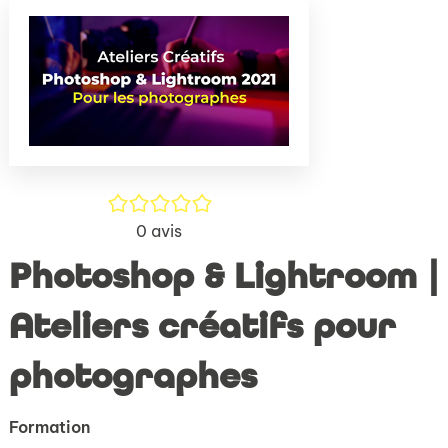
(Nouve
par
fenêtr
mail
/5
0
avis
Photoshop & Lightroom |
Ateliers créatifs pour
photographes
Formation