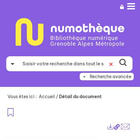
Aller
Aller
Aller
au
au
à
menu
contenu
la
recherche
Recherche avancée
Vous êtes ici :
Accueil
/
Détail du document
Ajouter aux favoris
Lien
Exports
perma
Envo