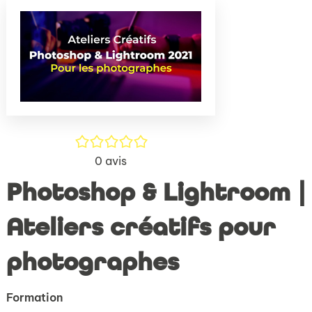
(Nouve
par
fenêtr
mail
/5
0
avis
Photoshop & Lightroom |
Ateliers créatifs pour
photographes
Formation