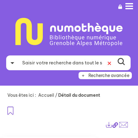
Aller
Aller
Aller
au
au
à
menu
contenu
la
recherche
Recherche avancée
Vous êtes ici :
Accueil
/
Détail du document
Ajouter aux favoris
Lien
Exports
perma
Envo