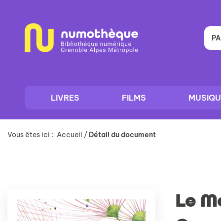
Aller
Aller
Aller
au
au
à
menu
contenu
la
recherche
PA
LIVRES
FILMS
MUSIQU
Vous êtes ici :
Accueil
/
Détail du document
Le Mo