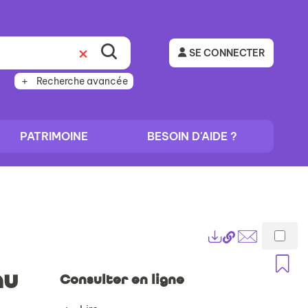
SE CONNECTER
Recherche avancée
PATRIMOINE
BESOIN D'AIDE ?
Lien
Exports
permanent
Envoyer
A
(Nouvelle
par
au
Consulter en ligne
fenêtre)
mail