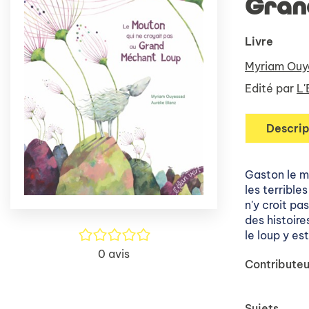
Gran
Livre
Myriam Ouy
Edité par
L'
Descrip
Gaston le m
les terribles
n'y croit pa
des histoire
/5
le loup y est
0
avis
Contributeu
Sujets