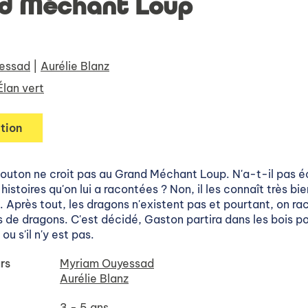
d Méchant Loup
essad
|
Aurélie Blanz
Élan vert
tion
outon ne croit pas au Grand Méchant Loup. N'a-t-il pas 
 histoires qu'on lui a racontées ? Non, il les connaît très bie
s. Après tout, les dragons n'existent pas et pourtant, on r
s de dragons. C'est décidé, Gaston partira dans les bois pou
 ou s'il n'y est pas.
rs
Myriam Ouyessad
Aurélie Blanz
3 - 5 ans