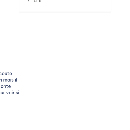
Lire
écouté
n mais il
aconte
r voir si