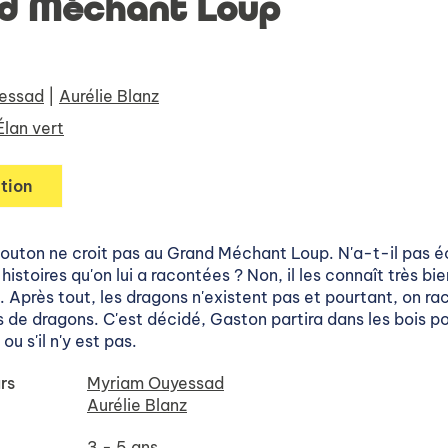
d Méchant Loup
essad
|
Aurélie Blanz
Élan vert
tion
outon ne croit pas au Grand Méchant Loup. N'a-t-il pas 
 histoires qu'on lui a racontées ? Non, il les connaît très bie
s. Après tout, les dragons n'existent pas et pourtant, on r
s de dragons. C'est décidé, Gaston partira dans les bois pou
 ou s'il n'y est pas.
rs
Myriam Ouyessad
Aurélie Blanz
3 - 5 ans