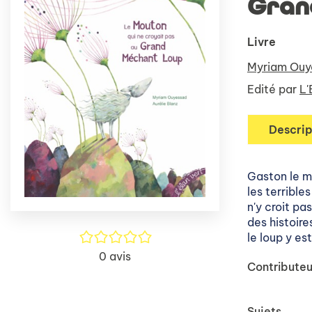
Gran
Livre
Myriam Ouy
Edité par
L'
Descrip
Gaston le m
les terribles
n'y croit pa
des histoire
/5
le loup y est
0
avis
Contributeu
Sujets