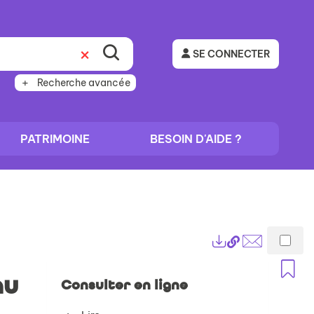
SE CONNECTER
Recherche avancée
PATRIMOINE
BESOIN D'AIDE ?
Lien
Exports
permanent
Envoyer
A
(Nouvelle
par
au
Consulter en ligne
fenêtre)
mail