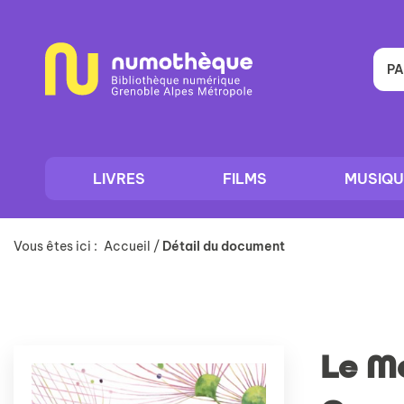
Aller
Aller
Aller
au
au
à
menu
contenu
la
recherche
PA
LIVRES
FILMS
MUSIQU
Vous êtes ici :
Accueil
/
Détail du document
Le Mo