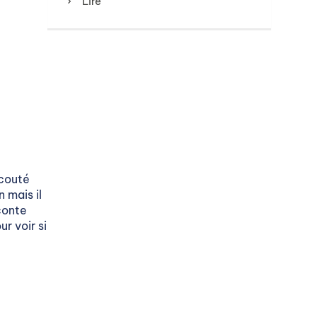
Lire
écouté
n mais il
aconte
r voir si