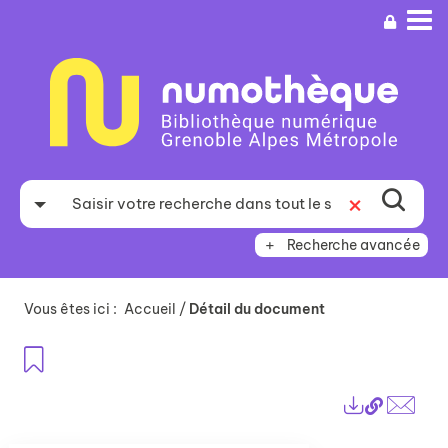
Aller
Aller
Aller
au
au
à
menu
contenu
la
recherche
Recherche avancée
Vous êtes ici :
Accueil
/
Détail du document
Ajouter aux favoris
Lien
Exports
perma
Envo