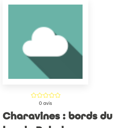
(Nouve
par
fenêtr
mail
/5
0
avis
Charavines : bords du