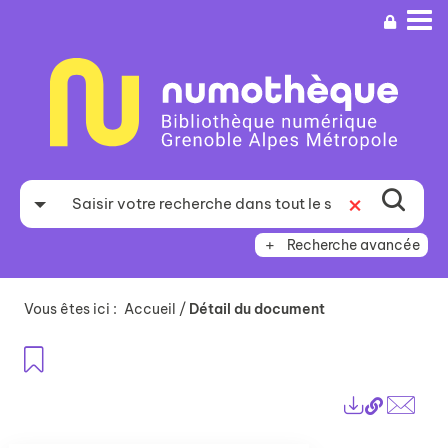
Aller
Aller
Aller
au
au
à
menu
contenu
la
recherche
Recherche avancée
Vous êtes ici :
Accueil
/
Détail du document
Ajouter aux favoris
Lien
Exports
perma
Envo