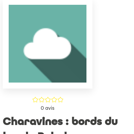
(Nouve
par
fenêtr
mail
/5
0
avis
Charavines : bords du