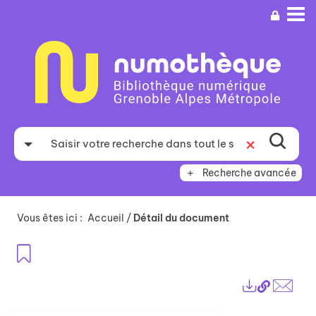
Aller
Aller
Aller
au
au
à
menu
contenu
la
recherche
Recherche avancée
Vous êtes ici :
Accueil
/
Détail du document
Ajouter aux favoris
Lien
Exports
perma
Envo