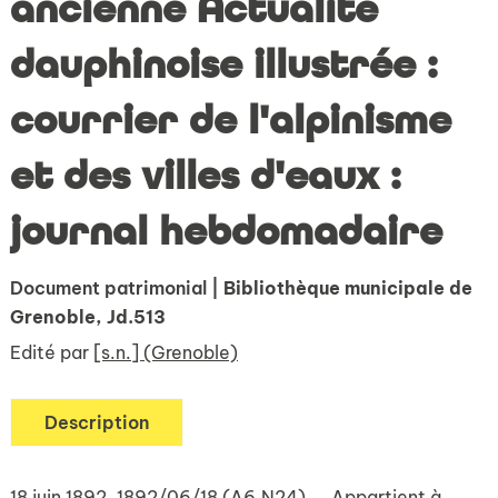
ancienne Actualité
dauphinoise illustrée :
courrier de l'alpinisme
et des villes d'eaux :
journal hebdomadaire
Document patrimonial
| Bibliothèque municipale de
Grenoble, Jd.513
Edité par
[s.n.] (Grenoble)
Description
18 juin 1892. 1892/06/18 (A6,N24).. . Appartient à