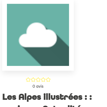
(Nouve
par
fenêtr
mail
/5
0
avis
Les Alpes illustrées : :