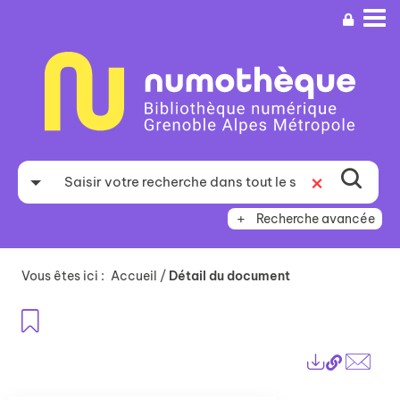
Aller
Aller
Aller
au
au
à
menu
contenu
la
recherche
Recherche avancée
Vous êtes ici :
Accueil
/
Détail du document
Ajouter aux favoris
Lien
Exports
perma
Envo