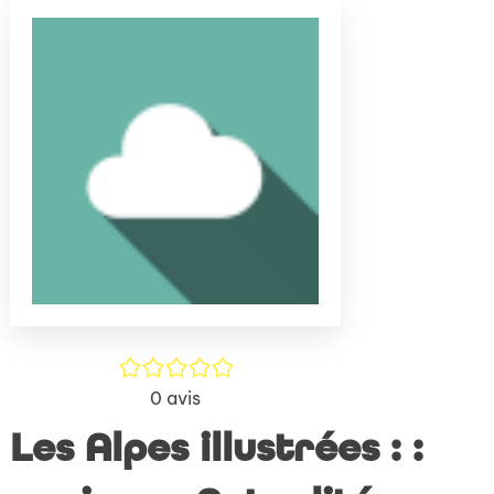
(Nouve
par
fenêtr
mail
/5
0
avis
Les Alpes illustrées : :