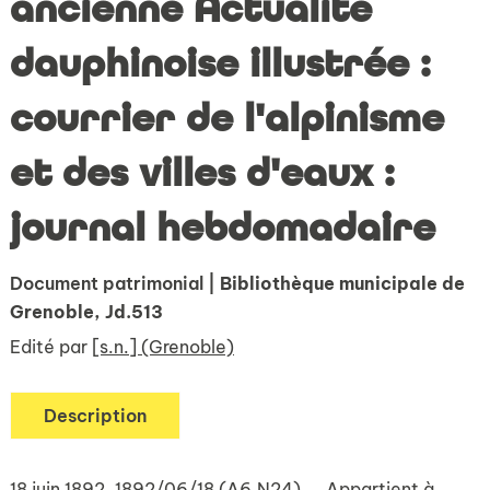
ancienne Actualité
dauphinoise illustrée :
courrier de l'alpinisme
et des villes d'eaux :
journal hebdomadaire
Document patrimonial
| Bibliothèque municipale de
Grenoble, Jd.513
Edité par
[s.n.] (Grenoble)
Description
18 juin 1892. 1892/06/18 (A6,N24).. . Appartient à