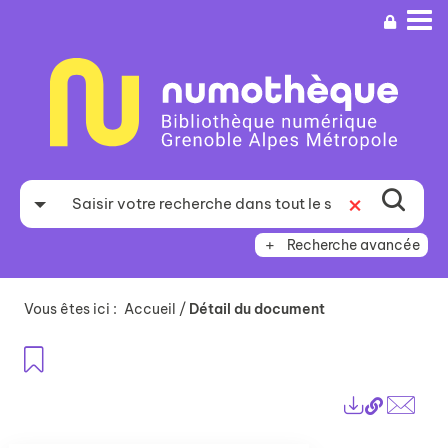
Aller
Aller
Aller
au
au
à
menu
contenu
la
recherche
Recherche avancée
Vous êtes ici :
Accueil
/
Détail du document
Ajouter aux favoris
Lien
Exports
perma
Envo