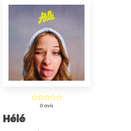
(Nouve
par
fenêtr
mail
/5
0
avis
Hélé