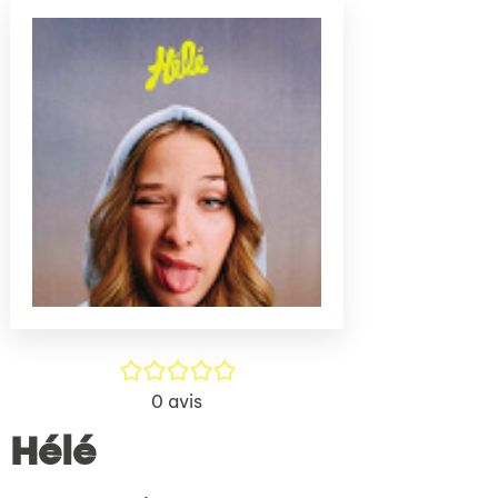
(Nouve
par
fenêtr
mail
/5
0
avis
Hélé