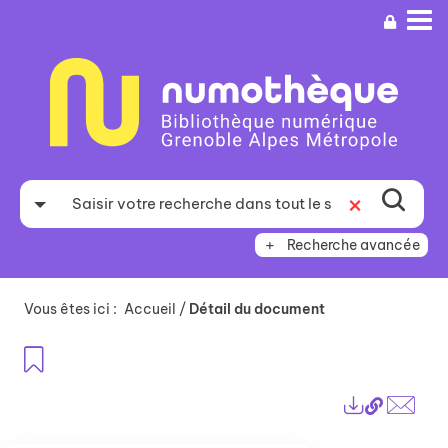
Aller
Aller
Aller
au
au
à
menu
contenu
la
recherche
Recherche avancée
Vous êtes ici :
Accueil
/
Détail du document
Ajouter aux favoris
Lien
Exports
perma
Envo