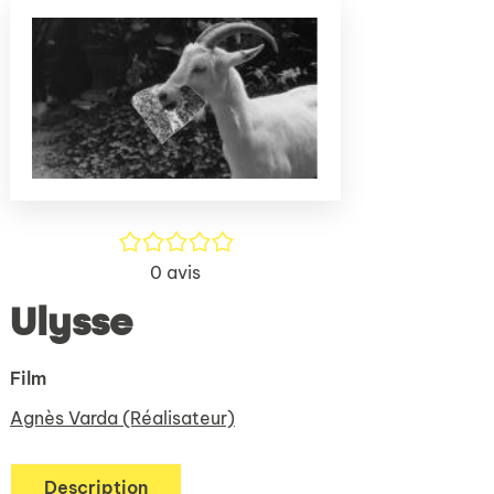
(Nouve
par
fenêtr
mail
/5
0
avis
Ulysse
Film
Agnès Varda (Réalisateur)
Description