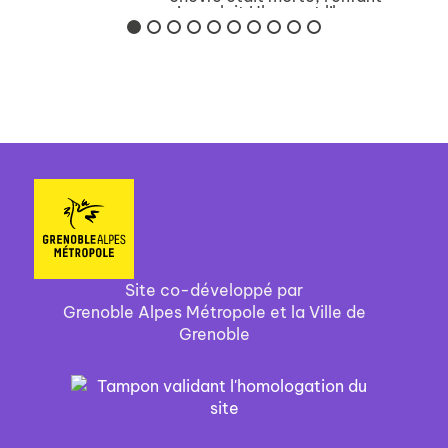
s’appelait Ulysse et l’homme
était nu. À partir de cette
image fixe, le film explore la f...
Site co-développé par
Grenoble Alpes Métropole et la Ville de
Grenoble