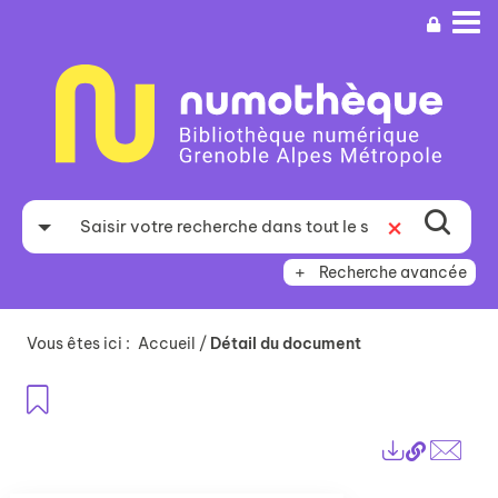
Aller
Aller
Aller
au
au
à
menu
contenu
la
recherche
Recherche avancée
Vous êtes ici :
Accueil
/
Détail du document
Ajouter aux favoris
Lien
Exports
perma
Envo