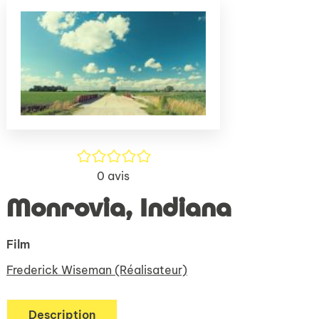
(Nouve
par
fenêtr
mail
/5
0
avis
Monrovia, Indiana
Film
Frederick Wiseman (Réalisateur)
Description