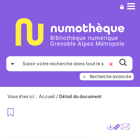
Aller
Aller
Aller
au
au
à
menu
contenu
la
recherche
Recherche avancée
Vous êtes ici :
Accueil
/
Détail du document
Ajouter aux favoris
Lien
Exports
perma
Envo