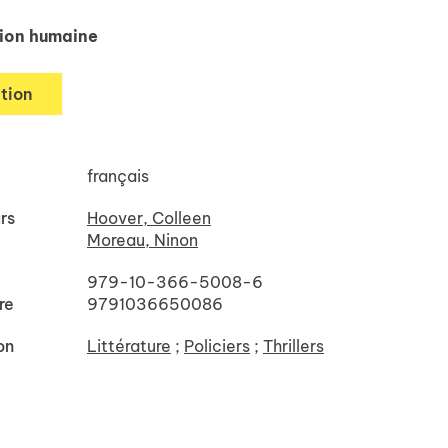
tion humaine
tion
français
rs
Hoover, Colleen
Moreau, Ninon
979-10-366-5008-6
re
9791036650086
on
Littérature
;
Policiers
;
Thrillers