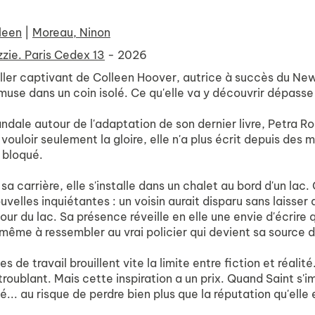
leen
|
Moreau, Ninon
zzie. Paris Cedex 13
- 2026
iller captivant de Colleen Hoover, autrice à succès du New
use dans un coin isolé. Ce qu'elle va y découvrir dépasse t
ndale autour de l'adaptation de son dernier livre, Petra Ros
ouloir seulement la gloire, elle n'a plus écrit depuis des
 bloqué.
sa carrière, elle s'installe dans un chalet au bord d'un lac.
velles inquiétantes : un voisin aurait disparu sans laisser
our du lac. Sa présence réveille en elle une envie d'écrire 
me à ressembler au vrai policier qui devient sa source d'
s de travail brouillent vite la limite entre fiction et réal
troublant. Mais cette inspiration a un prix. Quand Saint s'i
éé... au risque de perdre bien plus que la réputation qu'elle