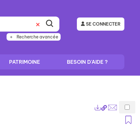
SE CONNECTER
Recherche avancée
PATRIMOINE
BESOIN D'AIDE ?
Lien
Exports
permanent
Envoyer
A
(Nouvelle
par
fenêtre)
mail