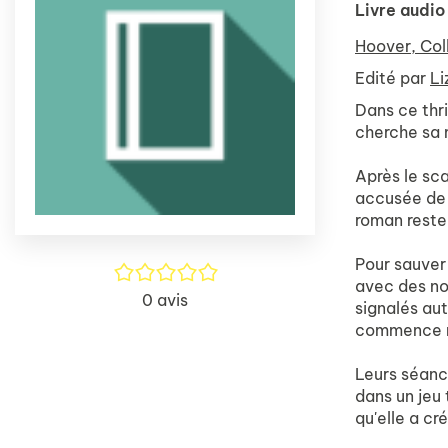
Livre audio
Hoover, Col
Edité par
Li
Dans ce thr
cherche sa m
Après le sca
accusée de v
roman reste
Pour sauver 
/5
avec des nou
0
avis
signalés aut
commence mê
Leurs séance
dans un jeu 
qu'elle a cr