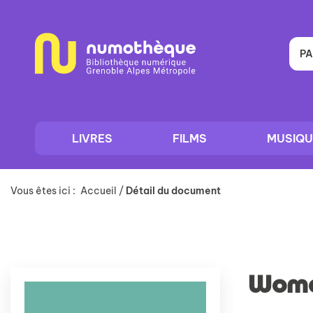
Aller
Aller
Aller
au
au
à
menu
contenu
la
recherche
PA
LIVRES
FILMS
MUSIQU
Vous êtes ici :
Accueil
/
Détail du document
Wom