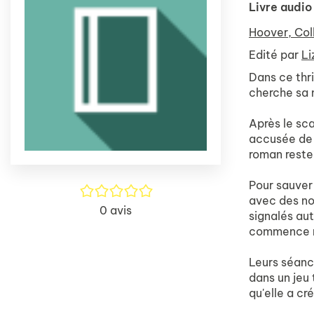
Livre audio
Hoover, Col
Edité par
Li
Dans ce thr
cherche sa m
Après le sca
accusée de v
roman reste
Pour sauver 
/5
avec des nou
0
avis
signalés aut
commence mê
Leurs séance
dans un jeu 
qu'elle a cr