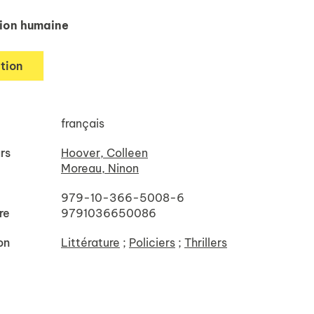
tion humaine
tion
français
rs
Hoover, Colleen
Moreau, Ninon
979-10-366-5008-6
re
9791036650086
on
Littérature
;
Policiers
;
Thrillers