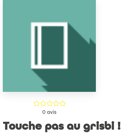
(Nouve
par
fenêtr
mail
/5
0
avis
Touche pas au grisbi !