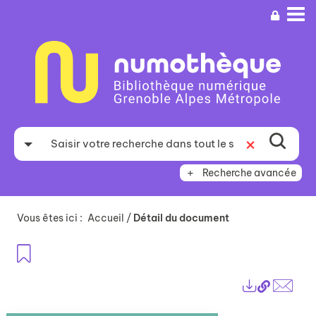
Aller
Aller
Aller
au
au
à
menu
contenu
la
recherche
Recherche avancée
Vous êtes ici :
Accueil
/
Détail du document
Ajouter aux favoris
Lien
Exports
perma
Envo