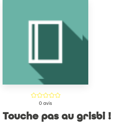
(Nouve
par
fenêtr
mail
/5
0
avis
Touche pas au grisbi !