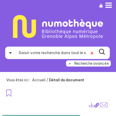
Aller
Aller
Aller
au
au
à
menu
contenu
la
recherche
Recherche avancée
Vous êtes ici :
Accueil
/
Détail du document
Ajouter aux favoris
Lien
Exports
perma
Envo