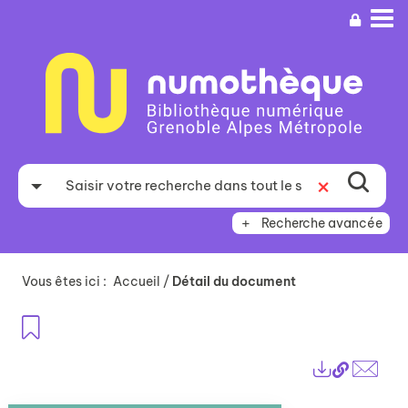
Aller
Aller
Aller
au
au
à
menu
contenu
la
recherche
Recherche avancée
Vous êtes ici :
Accueil
/
Détail du document
Ajouter aux favoris
Lien
Exports
perma
Envo