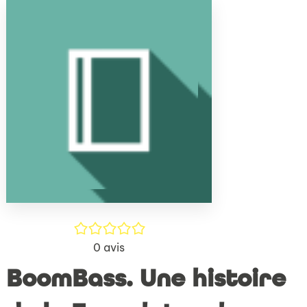
(Nouve
par
fenêtr
mail
/5
0
avis
BoomBass. Une histoire