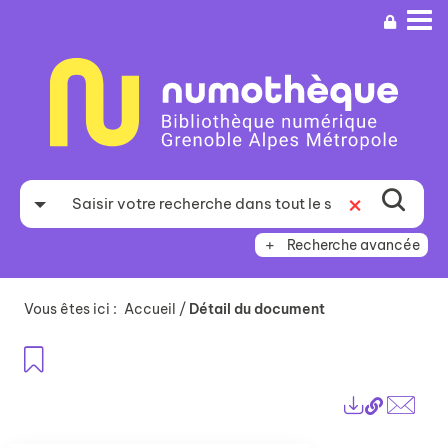
Aller
Aller
Aller
au
au
à
menu
contenu
la
recherche
Recherche avancée
Vous êtes ici :
Accueil
/
Détail du document
Ajouter aux favoris
Lien
Exports
perma
Envo