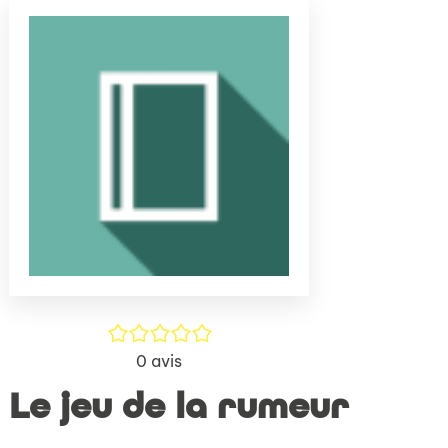
(Nouve
par
fenêtr
mail
/5
0
avis
Le jeu de la rumeur