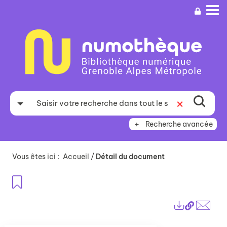
Aller
Aller
Aller
au
au
à
menu
contenu
la
recherche
Recherche avancée
Vous êtes ici :
Accueil
/
Détail du document
Ajouter aux favoris
Lien
Exports
perma
Envo