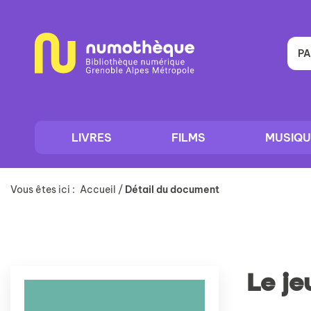
Aller
Aller
Aller
au
au
à
menu
contenu
la
recherche
PA
LIVRES
FILMS
MUSIQU
Vous êtes ici :
Accueil
/
Détail du document
Le je