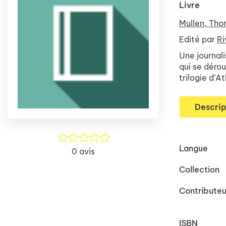
Livre
Mullen, Th
Edité par
Ri
Une journali
qui se déro
trilogie d’A
Descrip
/5
Langue
0
avis
Collection
Contributeu
ISBN