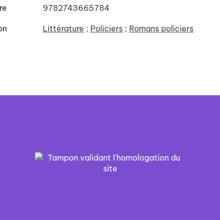
re
9782743665784
on
Littérature
;
Policiers
;
Romans policiers