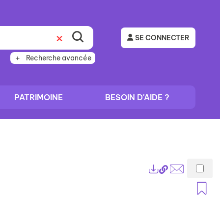
SE CONNECTER
Recherche avancée
PATRIMOINE
BESOIN D'AIDE ?
Lien
Exports
permanent
Envoyer
A
(Nouvelle
par
fenêtre)
mail