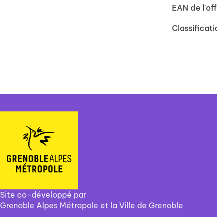
EAN de l'off
Classificati
Site co-développé par
Grenoble Alpes Métropole et la Ville de Grenoble