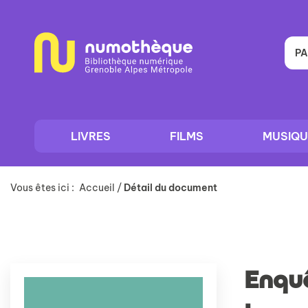
Aller
Aller
Aller
au
au
à
menu
contenu
la
recherche
PA
LIVRES
FILMS
MUSIQU
Vous êtes ici :
Accueil
/
Détail du document
Enquê