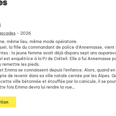
es
i
ascades
- 2026
me, même lieu, même mode opératoire.
uel, la fille du commandant de police d’Annemasse, vient d
antes : la jeune femme avait déjà disparu sept ans aupara
est enquêtrice à la PJ de Créteil. Elle a fui Annemasse pou
y remettre les pieds.
et Emma se connaissent depuis l’enfance. Alors, quand en h
e de revenir dans sa ville natale cernée par les Alpes
.
Qu
ette ville bétonnée et étouffée par la canicule, il se pourra
tte fois Emma devra lui rendre la vue…
tion