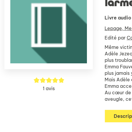
larm
Livre audio
Lepage, Me
Edité par
C
Même victi
Adèle Jezeq
plus troubl
Emma Fauvel 
plus jamais 
5/5
Mais Adèle 
Emma accept
1
avis
Au cœur de c
aveugle, ce
Descrip