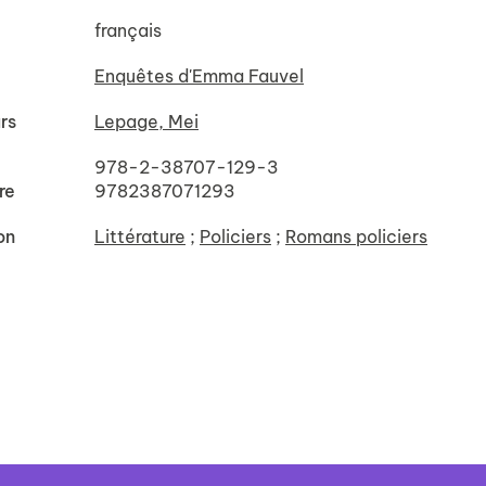
français
Enquêtes d'Emma Fauvel
rs
Lepage, Mei
978-2-38707-129-3
re
9782387071293
on
Littérature
;
Policiers
;
Romans policiers