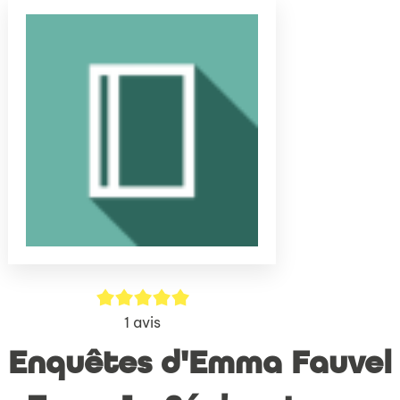
(Nouve
par
fenêtr
mail
5/5
1
avis
Enquêtes d'Emma Fauvel