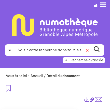
Aller
Aller
Aller
au
au
à
menu
contenu
la
recherche
Recherche avancée
Vous êtes ici :
Accueil
/
Détail du document
Ajouter aux favoris
Lien
Exports
perma
Envo