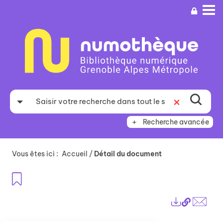
Aller
Aller
Aller
au
au
à
menu
contenu
la
recherche
Recherche avancée
Vous êtes ici :
Accueil
/
Détail du document
Ajouter aux favoris
Lien
Exports
perma
Envo