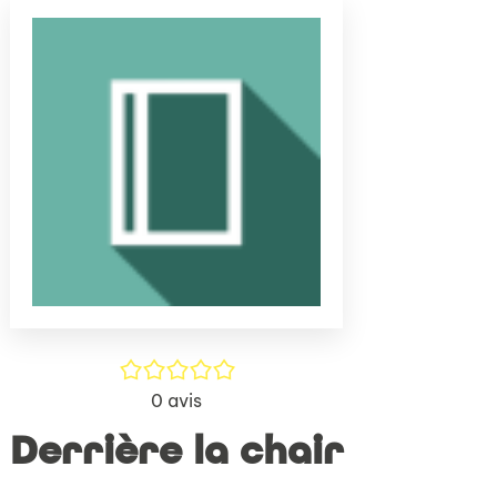
(Nouve
par
fenêtr
mail
/5
0
avis
Derrière la chair