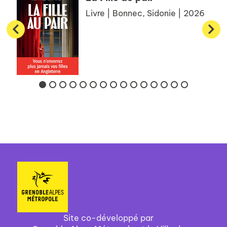
Livre | Bonnec, Sidonie | 2026
Site co-développé par