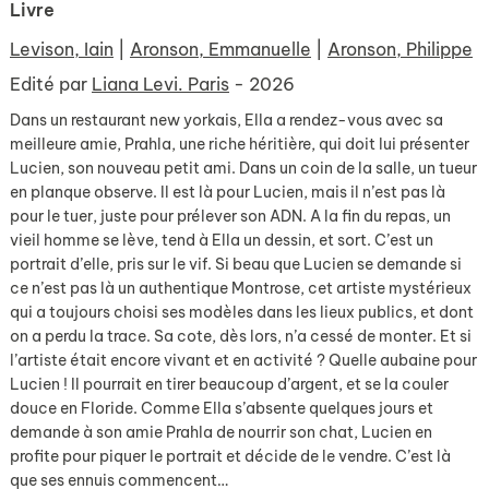
Livre
Levison, Iain
|
Aronson, Emmanuelle
|
Aronson, Philippe
Edité par
Liana Levi. Paris
- 2026
Dans un restaurant new yorkais, Ella a rendez-vous avec sa
meilleure amie, Prahla, une riche héritière, qui doit lui présenter
Lucien, son nouveau petit ami. Dans un coin de la salle, un tueur
en planque observe. Il est là pour Lucien, mais il n’est pas là
pour le tuer, juste pour prélever son ADN. A la fin du repas, un
vieil homme se lève, tend à Ella un dessin, et sort. C’est un
portrait d’elle, pris sur le vif. Si beau que Lucien se demande si
ce n’est pas là un authentique Montrose, cet artiste mystérieux
qui a toujours choisi ses modèles dans les lieux publics, et dont
on a perdu la trace. Sa cote, dès lors, n’a cessé de monter. Et si
l’artiste était encore vivant et en activité ? Quelle aubaine pour
Lucien ! Il pourrait en tirer beaucoup d’argent, et se la couler
douce en Floride. Comme Ella s’absente quelques jours et
demande à son amie Prahla de nourrir son chat, Lucien en
profite pour piquer le portrait et décide de le vendre. C’est là
que ses ennuis commencent…