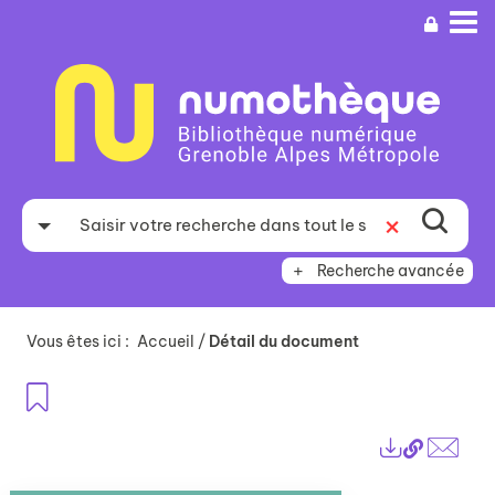
Aller
Aller
Aller
au
au
à
menu
contenu
la
recherche
Recherche avancée
Vous êtes ici :
Accueil
/
Détail du document
Ajouter aux favoris
Lien
Exports
perma
Envo