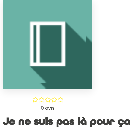
(Nouve
par
fenêtr
mail
/5
0
avis
Je ne suis pas là pour ça