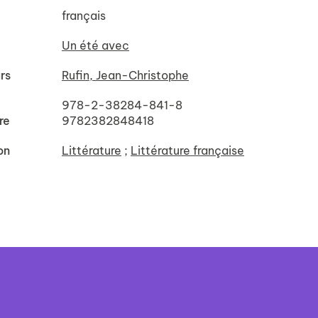
français
Un été avec
rs
Rufin, Jean-Christophe
978-2-38284-841-8
re
9782382848418
on
Littérature
;
Littérature française