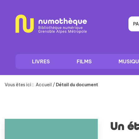
Aller
Aller
Aller
au
au
à
menu
contenu
la
recherche
PA
LIVRES
FILMS
MUSIQU
Vous êtes ici :
Accueil
/
Détail du document
Un é