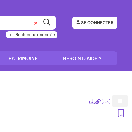
SE CONNECTER
Recherche avancée
PATRIMOINE
BESOIN D'AIDE ?
Lien
Exports
permanent
Envoyer
A
(Nouvelle
par
fenêtre)
mail