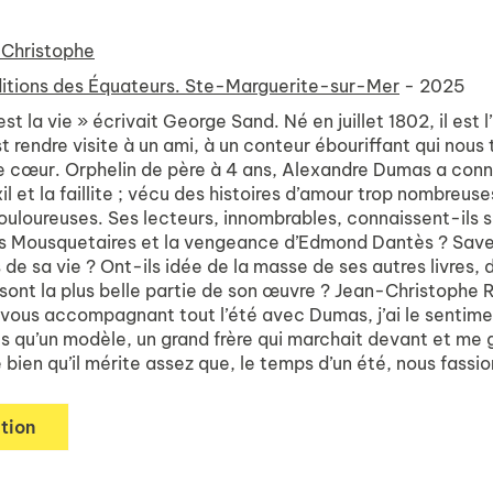
-Christophe
itions des Équateurs. Ste-Marguerite-sur-Mer
- 2025
st la vie » écrivait George Sand. Né en juillet 1802, il est
st rendre visite à un ami, à un conteur ébouriffant qui nou
e cœur. Orphelin de père à 4 ans, Alexandre Dumas a connu 
l’exil et la faillite ; vécu des histoires d’amour trop nombr
ouloureuses. Ses lecteurs, innombrables, connaissent-ils s
s Mousquetaires et la vengeance d’Edmond Dantès ? Save
 de sa vie ? Ont-ils idée de la masse de ses autres livres,
 sont la plus belle partie de son œuvre ? Jean-Christophe
vous accompagnant tout l’été avec Dumas, j’ai le sentimen
s qu’un modèle, un grand frère qui marchait devant et me gui
 bien qu’il mérite assez que, le temps d’un été, nous fassion
tion