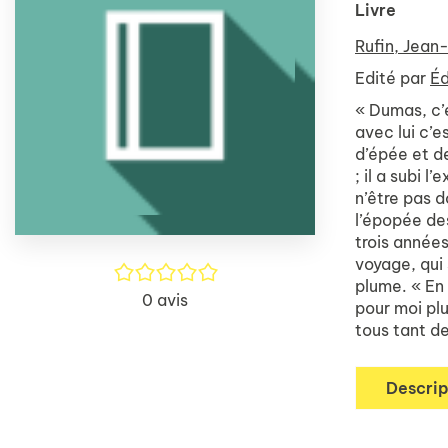
Livre
Rufin, Jean
Edité par
Éd
« Dumas, c’e
avec lui c’e
d’épée et d
; il a subi 
n’être pas d
l’épopée de
trois années
voyage, qui
/5
plume. « En 
0
avis
pour moi plu
tous tant de
Descrip